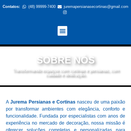
Contatos:
(48) 99999-7400
juremapersianasecortinas@gmail.com
SOBRE NÓS
SOBRE NÓS
Transformando espaços com cortinas e persianas, com
cuidado e dedicação.
A
Jurema Persianas e Cortinas
nasceu de uma paixão
por transformar ambientes com elegância, conforto e
funcionalidade. Fundada por especialistas com anos de
experiência no mercado de decoração, nossa missão é
oferecer soluções completas e personalizadas para