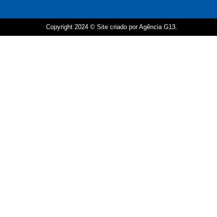
Copyright 2024 © Site criado por Agência G13.
persiana
persianas
cortina rolo
florianopolis
persiana blackout
cortina tecido
blackout
persiana rolo
persianas em
persiana rolinho
florianópolis
cortina para
persiana romana
quarto
cortina persiana